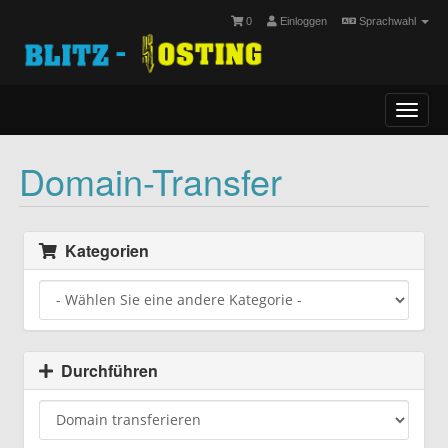
0
Einloggen
Sprachwahl
Toggl
navig
Domain-Transfer
Kategorien
Durchführen