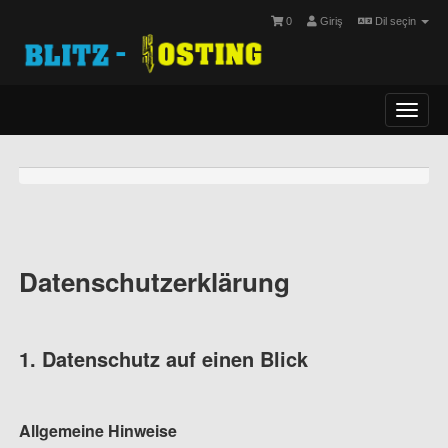
0
Giriş
Dil seçin
Toggl
navig
Datenschutz­erklärung
1. Datenschutz auf einen Blick
Allgemeine Hinweise