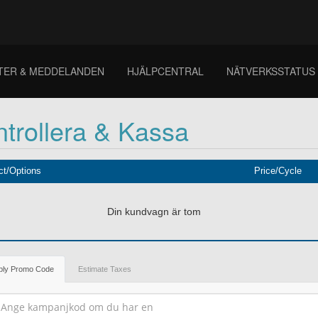
TER & MEDDELANDEN
HJÄLPCENTRAL
NÄTVERKSSTATUS
trollera & Kassa
ct/Options
Price/Cycle
Din kundvagn är tom
ply Promo Code
Estimate Taxes