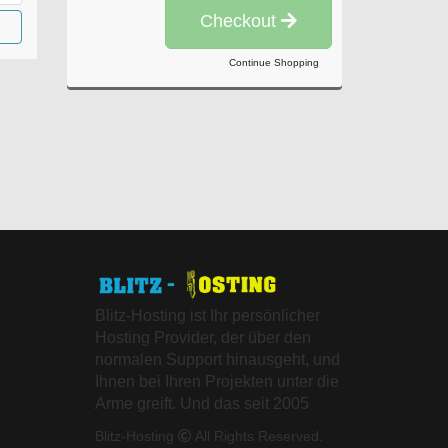
Checkout
Continue Shopping
Blitz-Hosting ist Ihr persönlicher
Hosting Provider, der über den
normalen Support hinausgeht, und
Ihnen bei Ihren Projekten unter die
Arme greift. Und das seit 2005
Blitz-Hosting
All Rights Reserved.