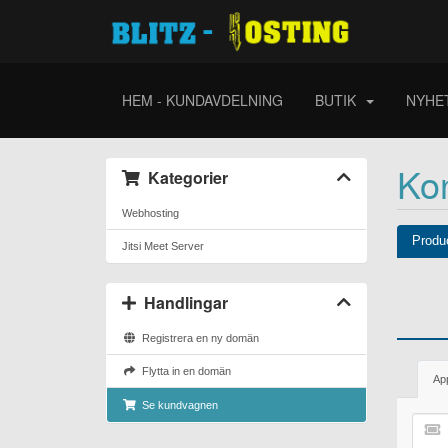
HEM - KUNDAVDELNING
BUTIK
NYHE
Kon
Kategorier
Webhosting
Produ
Jitsi Meet Server
Handlingar
Registrera en ny domän
Flytta in en domän
Ap
Se kundvagnen