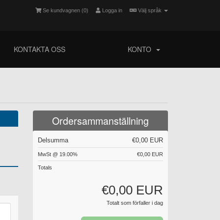
Se kundvagnen (
0
)
Logga in
Välj språk
KONTAKTA OSS
KONTO
Ordersammanställning
Delsumma
€0,00 EUR
MwSt @ 19.00%
€0,00 EUR
Totals
€0,00 EUR
Totalt som förfaller i dag