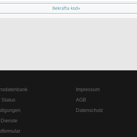
Bekräfta kod»
nsdatenbank
Impressum
 Status
AGB
digungen
Datenschutz
 Dienste
tformular