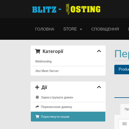
ГОЛОВНА
STORE
СПОВІЩЕННЯ
Пе
Категорії
Webhosting
Produ
Jitsi Meet Server
Дії
Зареєструвати домен
Перенесення домену
Пр
Переглянути кошик