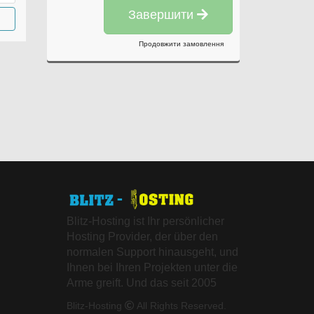
Завершити
Продовжити замовлення
Blitz-Hosting ist Ihr persönlicher
Hosting Provider, der über den
normalen Support hinausgeht, und
Ihnen bei Ihren Projekten unter die
Arme greift. Und das seit 2005
Blitz-Hosting
All Rights Reserved.