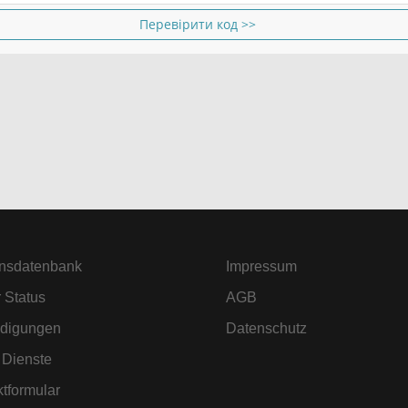
Перевірити код >>
nsdatenbank
Impressum
 Status
AGB
digungen
Datenschutz
 Dienste
tformular