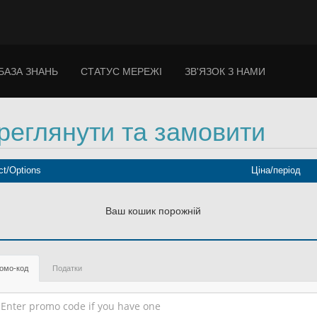
БАЗА ЗНАНЬ
СТАТУС МЕРЕЖІ
ЗВ'ЯЗОК З НАМИ
реглянути та замовити
ct/Options
Ціна/період
Ваш кошик порожній
омо-код
Податки