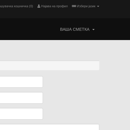
шувачка кошничка (
0
)
Најава на профил
Избери јазик
ВАША СМЕТКА