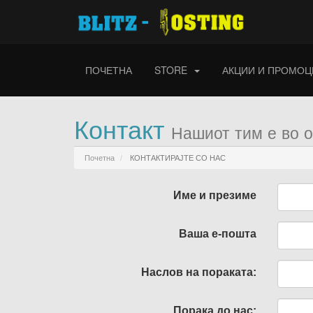
ПОЧЕТНА
STORE
АКЦИИ И ПРОМОЦ
Контакт
Нашиот тим е во 
Почетна
КОНТАКТИРАЈТЕ СО НАС
Име и презиме
Ваша е-пошта
Наслов на пораката:
Порака до нас: